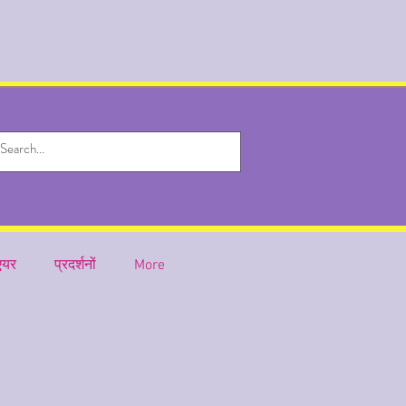
 एयर
प्रदर्शनों
More