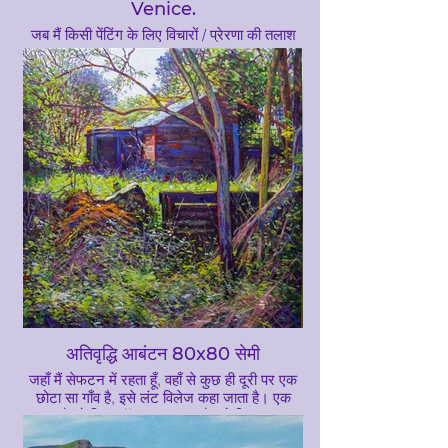
Venice.
जब मैं किसी पेंटिंग के लिए विचारों / प्रेरणा की तलाश
कर रहा हूं, या तो मेरे संग्रह में पुरानी तस्वीरों को
देखकर या कलाकारों की फोटो संदर्भ की आपूर्ति के लिए
समर्पित वेबसाइटों से लिए गए फोटो, जैसा कि इस पेंटिंग
के मामले में था। मैं बाहर देखने के लिए;
&#39;विषय&#39; क्या मुझे फोटोग्राफ की समग्र
रचना रोमांचक लगती है, या, क्या मैं फोटो में कुछ ऐसा
कर सकता हूं, जिससे मैं नई पेंटिंग बना सकता हूं या नई
रचना बनाने के लिए किसी अन्य चित्र को जोड़ सकता
हूं। &#39;रंग&#39;, जैसा कि मैं छवि के बाद छवि के
माध्यम से स्क्रॉल कर रहा हूं, मुझे आमतौर पर रंगों द्वारा
मेरी पटरियों में रोक दिया जाता है, जैसा कि इस पेंटिंग
&#39;कैनाल सीन वेनिस&#39; के लिए था। मैं इस
दृश्य की गर्मजोशी से हिल गया था कि कैसे रंग एक दूसरे
की तारीफ करते हैं, और यह भी, यह वेनिस के सामान्य
&#39;पर्यटक&#39; शॉट नहीं है
अतिवृद्धि आबंटन 80x80 सेमी
जहाँ मैं सेफटन में रहता हूँ, वहाँ से कुछ ही दूरी पर एक
छोटा सा गाँव है, इसे लंट विलेज कहा जाता है। एक
रास्ता है जो रिवर ऑल्ट तक जाता है, जो कि एक धारा
की तरह है जो घास के मैदान से गुजरता है, एक बड़ा