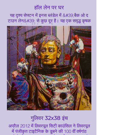
हॉल लेन पर घर
यह दृश्य सेफ्टन में इनस ब्लंडेल में &#39;बैक ओ द
टाउन लेन&#39; से कुछ दूर है। यह एक समृद्ध कृषक
समुदाय है जो मर्सिडीज पर पश्चिम तट के एक बड़े क्षेत्र
में फैला हुआ है
गुलिवर 32x38 इंच
अप्रैल 2012 में लिवरपूल सिटी काउंसिल ने लिवरपूल
में पंजीकृत टाइटैनिक के डूबने की 100 वीं वर्षगांठ