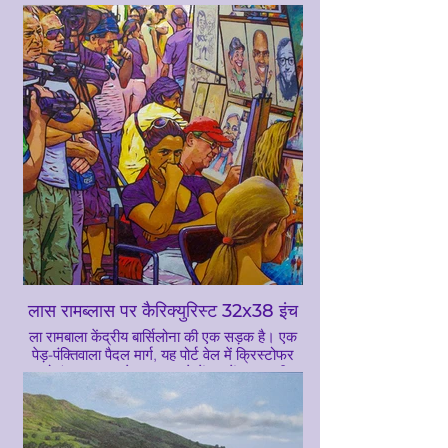
मनाने के लिए एक शानदार आयोजन किया। 22 अप्रैल
के सप्ताहांत में, हजारों लोगों ने लिवरपूल में एक पचास
फुट लंबा विशाल डाइविंग सूट पहने हुए और अपने पोते
के साथ एक विशाल काले कुत्ते को देखने के लिए जुटे।
उस सप्ताहांत की घटनाओं ने मुझे
&#39;गुलिवर&#39; पेंट करने के लिए प्रेरित किया
लास रामब्लास पर कैरिक्युरिस्ट 32x38 इंच
ला रामबाला केंद्रीय बार्सिलोना की एक सड़क है। एक
पेड़-पंक्तिवाला पैदल मार्ग, यह पोर्ट वेल में क्रिस्टोफर
कोलंबस स्मारक के साथ अपने केंद्र में प्लाका डी
कैटालुना को जोड़ने वाले 1.2 किमी तक फैला है। ला
रामबला पूर्व में बैरी गॉटिक के पड़ोस और पश्चिम में एल
रावल के बीच की सीमा बनाता है। यह पेंटिंग शहर की
यात्रा से प्रेरित थी